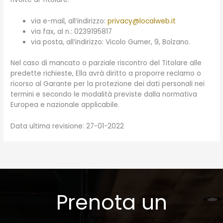
via e-mail, all’indirizzo:
privacy@localweb.it
via fax, al n.: 0239195817
via posta, all’indirizzo: Vicolo Gumer, 9, Bolzano.
Nel caso di mancato o parziale riscontro del Titolare alle
predette richieste, Ella avrà diritto a proporre reclamo o
ricorso al Garante per la protezione dei dati personali nei
termini e secondo le modalità previste dalla normativa
Europea e nazionale applicabile.
Data ultima revisione: 27-01-2022
Prenota un